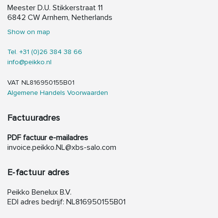
Meester D.U. Stikkerstraat 11
6842 CW Arnhem, Netherlands
Show on map
Tel. +31 (0)26 384 38 66
info@peikko.nl
VAT NL816950155B01
Algemene Handels Voorwaarden
Factuuradres
PDF factuur e-mailadres
invoice.peikko.NL@xbs-salo.com
E-factuur adres
Peikko Benelux B.V.
EDI adres bedrijf: NL816950155B01