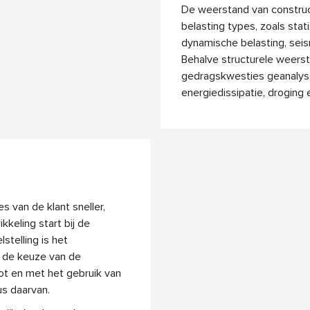
De weerstand van construc
belasting types, zoals stat
dynamische belasting, seis
Behalve structurele weers
gedragskwesties geanalyse
energiedissipatie, droging 
 van de klant sneller,
keling start bij de
stelling is het
f de keuze van de
ot en met het gebruik van
us daarvan.