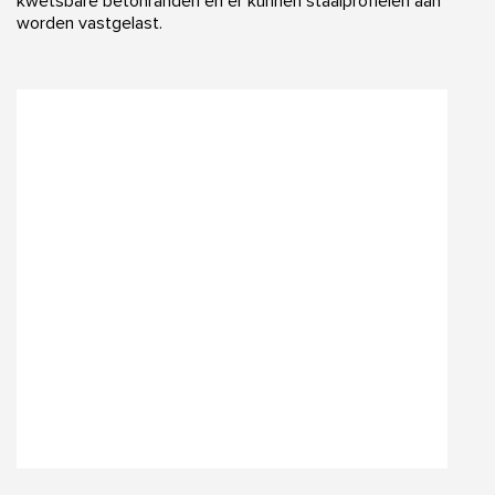
kwetsbare betonranden en er kunnen staalprofielen aan
worden vastgelast.