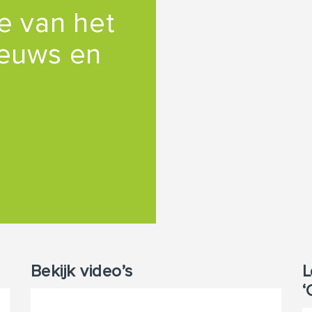
te van het
ieuws en
Bekijk video’s
L
‘