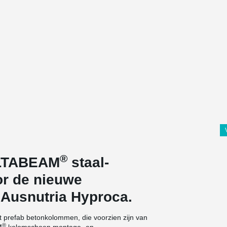
®
ELTABEAM
staal-
or de nieuwe
 Ausnutria Hyproca.
t prefab betonkolommen, die voorzien zijn van
®