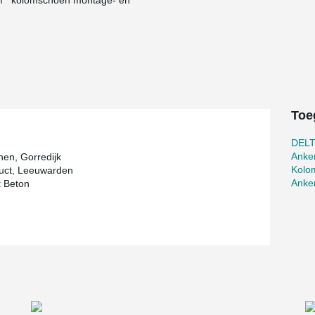
M
kolomschoen montage- en
n tijdens de montage van de prefab
 met toepassing van prefab betonkolommen
et veel voordelen. De structuur hoeft in zijn
 Peikko-liggers zijn ook de prefab
Toe
DEL
Anke
nen, Gorredijk
Kolo
uct, Leeuwarden
Anke
 Beton