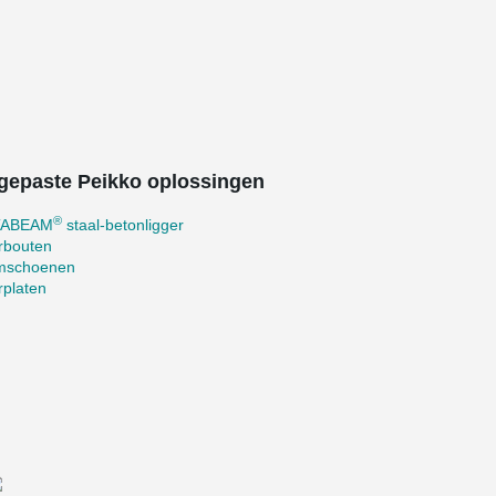
gepaste Peikko oplossingen
®
TABEAM
staal-betonligger
rbouten
mschoenen
rplaten