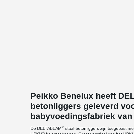
Peikko Benelux heeft D
betonliggers geleverd vo
babyvoedingsfabriek van
®
De DELTABEAM
staal-betonliggers zijn toegepast me
®