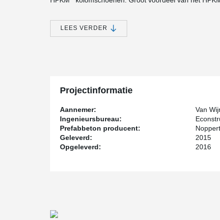
HPKM
kolomschoenen. Groot voordeel van het HPK
verankeringssysteem is dat er geen schoren nodig zij
betonkolommen. De combinatie Deltabeam-breedplaat
levert een onderscheidende hoofddraagconstructie op m
LEES VERDER
geheel niet brandwerend bekleed te worden. Net als de
betonkolommen van zichzelf brandwerend.
Projectinformatie
Aannemer:
Van Wij
Ingenieursbureau:
Econstr
Prefabbeton producent:
Noppert
Geleverd:
2015
Opgeleverd:
2016