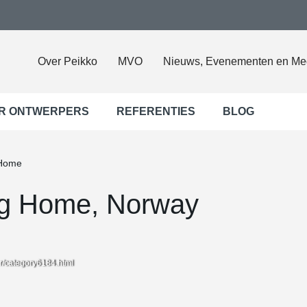
Over Peikko
MVO
Nieuws, Evenementen en Me
R ONTWERPERS
REFERENTIES
BLOG
 Home
ng Home, Norway
r/category6184.html