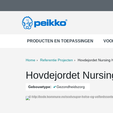
PRODUCTEN EN TOEPASSINGEN
VOO
Home
Referentie Projecten
Hovdejordet Nursing
ter
Print
Mail
Hovdejordet Nursi
Gebouwtype:
Gezondheidszorg
© http://bodo.kommune.no/soelvsuper-helse-og-velferdssente