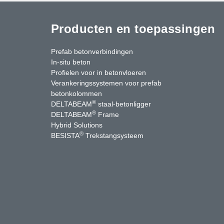
Producten en toepassingen
Prefab betonverbindingen
In-situ beton
Profielen voor in betonvloeren
Verankeringssystemen voor prefab
betonkolommen
®
DELTABEAM
staal-betonligger
®
DELTABEAM
Frame
Hybrid Solutions
®
BESISTA
Trekstangsysteem
uTube
Contact