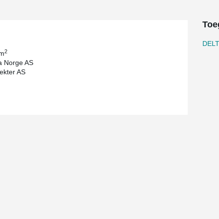
Toe
DEL
2
 m
a Norge AS
tekter AS