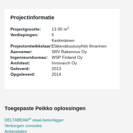
Projectinformatie
2
Projectgrootte:
13 00 m
Verdiepingen:
5
Keskinäinen
Projectontwikkelaar:
Eläkevakuutusyhtiö Ilmarinen
Aannemer:
SRV Rakennus Oy
Ingenieursbureau:
WSP Finland Oy
Architect:
Innovarch Oy
Geleverd:
2013
Opgeleverd:
2014
Toegepaste Peikko oplossingen
®
DELTABEAM
staal-betonligger
Verborgen consoles
Ankerplaten