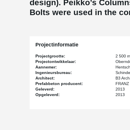
design). Peikko’s Colum
Bolts were used in the co
Projectinformatie
Projectgrootte:
2 500 
Projectontwikkelaar:
Oberndo
Aannemer:
Hentsch
Ingenieursbureau:
Schinde
Architect:
B3 Arch
Prefabbeton producent:
FRANZ
Geleverd:
2013
Opgeleverd:
2013