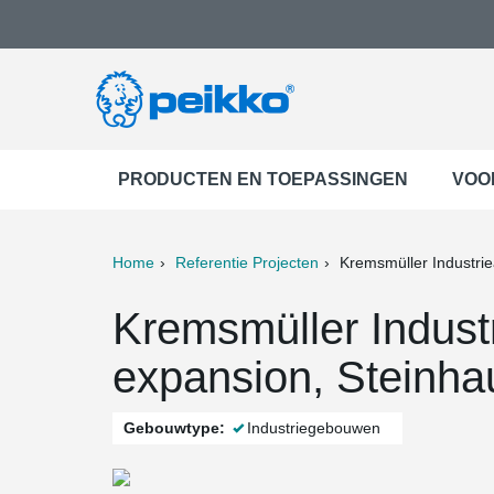
PRODUCTEN EN TOEPASSINGEN
VOO
Home
Referentie Projecten
Kremsmüller Industri
ter
Print
Mail
Kremsmüller Indust
expansion, Steinhau
Gebouwtype:
Industriegebouwen