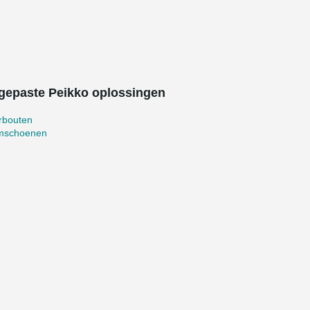
gepaste Peikko oplossingen
rbouten
mschoenen