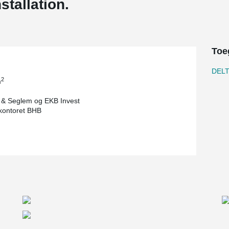
nstallation.
Toe
DEL
2
m
& Seglem og EKB Invest
tkontoret BHB