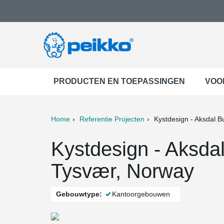
PRODUCTEN EN TOEPASSINGEN
VOO
Home
Referentie Projecten
Kystdesign - Aksdal B
ter
Print
Mail
Kystdesign - Aksda
Tysvær, Norway
Gebouwtype:
Kantoorgebouwen