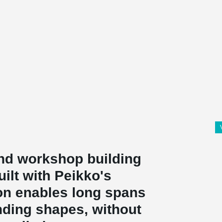
nd workshop building
ilt with Peikko's
ion enables long spans
nding shapes, without