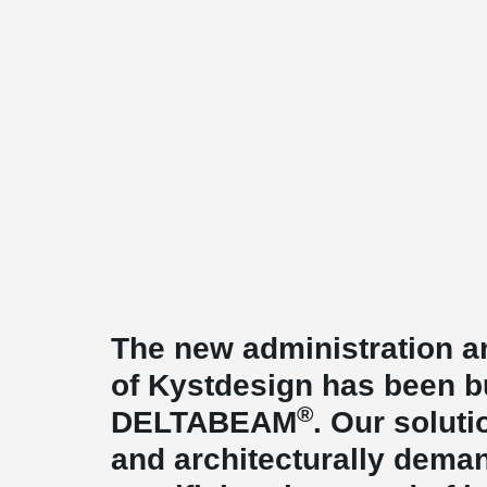
The new administration a
of Kystdesign has been bu
®
DELTABEAM
. Our solut
and architecturally dema