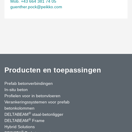
Mob. +43 664 381 74 05
guenther.pock@peikko.com
Producten en toepassingen
Prefab betonverbindingen
In-situ beton
Profielen voor in betonvloeren
Verankeringssystemen voor prefab
betonkolommen
®
DELTABEAM
staal-betonligger
®
DELTABEAM
Frame
Hybrid Solutions
®