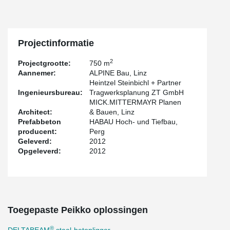
Projectinformatie
2
Projectgrootte:
750 m
Aannemer:
ALPINE Bau, Linz
Heintzel Steinbichl + Partner
Ingenieursbureau:
Tragwerksplanung ZT GmbH
MICK.MITTERMAYR Planen
Architect:
& Bauen, Linz
Prefabbeton
HABAU Hoch- und Tiefbau,
producent:
Perg
Geleverd:
2012
Opgeleverd:
2012
Toegepaste Peikko oplossingen
®