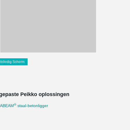
Volledig Scherm
gepaste Peikko oplossingen
®
TABEAM
staal-betonligger