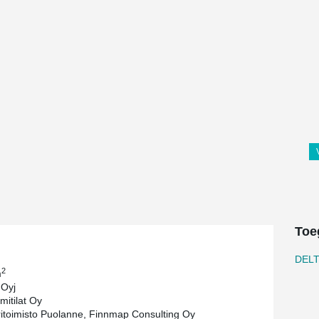
Toe
DEL
2
m
 Oyj
mitilat Oy
ritoimisto Puolanne, Finnmap Consulting Oy