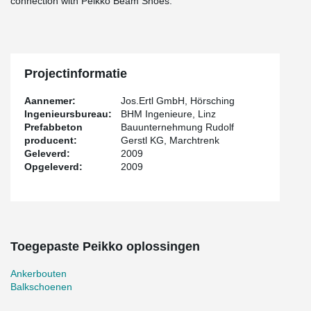
connection with Peikko Beam Shoes.
Projectinformatie
Aannemer:
Jos.Ertl GmbH, Hörsching
Ingenieursbureau:
BHM Ingenieure, Linz
Prefabbeton
Bauunternehmung Rudolf
producent:
Gerstl KG, Marchtrenk
Geleverd:
2009
Opgeleverd:
2009
Toegepaste Peikko oplossingen
Ankerbouten
Balkschoenen