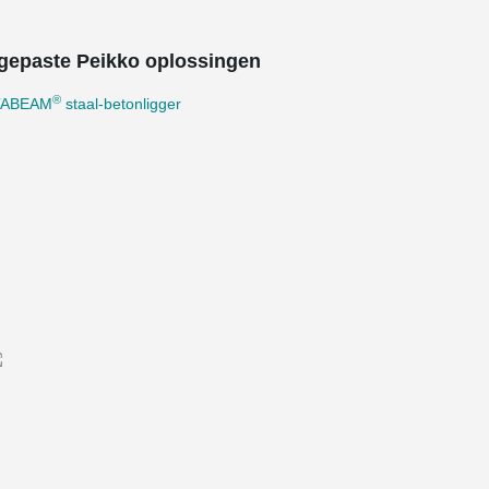
gepaste Peikko oplossingen
®
TABEAM
staal-betonligger