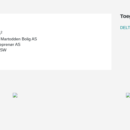
Toe
DEL
2
m
Martodden Bolig AS
eprenør AS
NSW