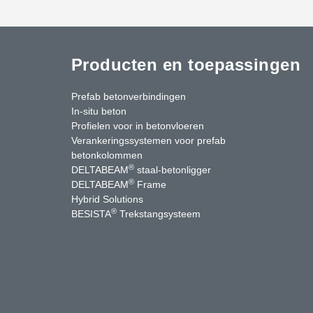
Producten en toepassingen
Prefab betonverbindingen
In-situ beton
Profielen voor in betonvloeren
Verankeringssystemen voor prefab
betonkolommen
®
DELTABEAM
staal-betonligger
®
DELTABEAM
Frame
Hybrid Solutions
®
BESISTA
Trekstangsysteem
uTube
Contact