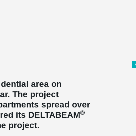
dential area on
r. The project
 apartments spread over
®
vered its DELTABEAM
he project.