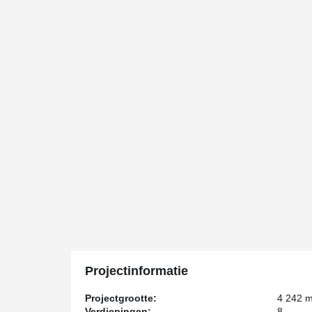
Projectinformatie
Projectgrootte:
4 242 
Verdiepingen:
8