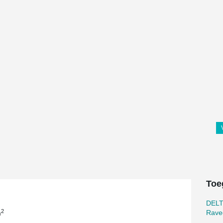
Toe
DEL
2
Ravee
m