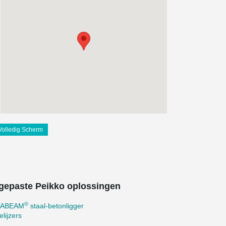
Volledig Scherm
gepaste Peikko oplossingen
®
TABEAM
staal-betonligger
lijzers