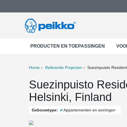
PRODUCTEN EN TOEPASSINGEN
VOO
Home
Referentie Projecten
Suezinpuisto Residenti
ter
Print
Mail
Suezinpuisto Reside
Helsinki, Finland
Gebouwtype:
Appartementen en woningen