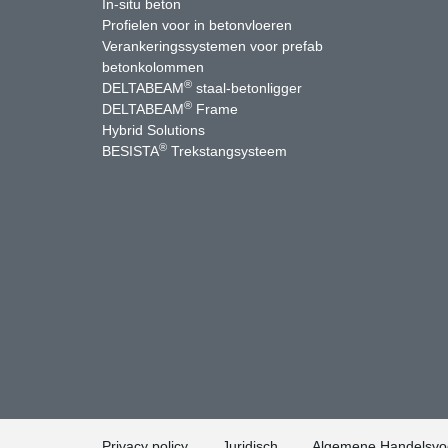
In-situ beton
Profielen voor in betonvloeren
Verankeringssystemen voor prefab
betonkolommen
®
DELTABEAM
staal-betonligger
®
DELTABEAM
Frame
Hybrid Solutions
®
BESISTA
Trekstangsysteem
uTube
Contact
Privacy policy
Juridisch
Algemene Handelsvo