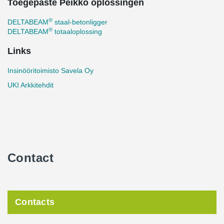
Toegepaste Peikko oplossingen
®
DELTABEAM
staal-betonligger
®
DELTABEAM
totaaloplossing
Links
Insinööritoimisto Savela Oy
UKI Arkkitehdit
Contact
Contacts