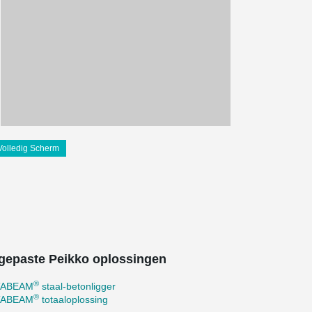
Volledig Scherm
gepaste Peikko oplossingen
®
TABEAM
staal-betonligger
®
TABEAM
totaaloplossing