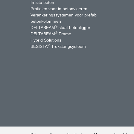
In-situ beton
Profielen voor in betonvloeren
Verankeringssystemen voor prefab
betonkolommen
®
DELTABEAM
staal-betonligger
®
DELTABEAM
Frame
Hybrid Solutions
®
BESISTA
Trekstangsysteem
uTube
Contact