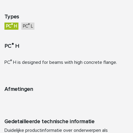
Types
®
®
PC
H
PC
L
®
PC
H
®
PC
H is designed for beams with high concrete flange.
Afmetingen
Gedetailleerde technische informatie
Duidelijke productinformatie over onderwerpen als