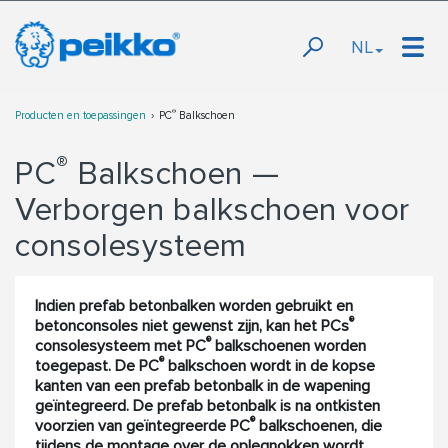
NL
®
Producten en toepassingen
PC
Balkschoen
®
PC
Balkschoen —
Verborgen balkschoen voor
consolesysteem
Indien prefab betonbalken worden gebruikt en
®
betonconsoles niet gewenst zijn, kan het PCs
®
consolesysteem met PC
balkschoenen worden
®
toegepast. De PC
balkschoen wordt in de kopse
kanten van een prefab betonbalk in de wapening
geïntegreerd. De prefab betonbalk is na ontkisten
®
voorzien van geïntegreerde PC
balkschoenen, die
tijdens de montage over de oplegnokken wordt