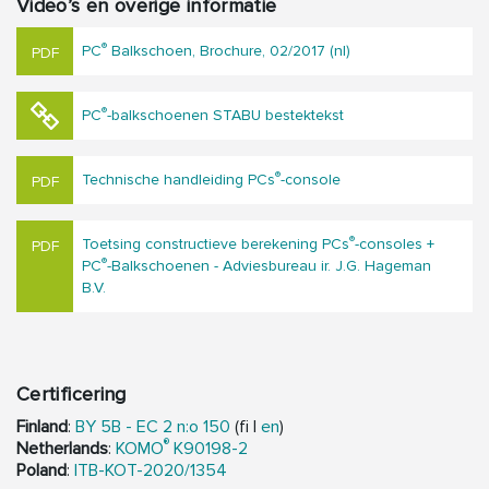
Video’s en overige informatie
®
PC
Balkschoen, Brochure, 02/2017 (nl)
®
PC
-balkschoenen STABU bestektekst
®
Technische handleiding PCs
-console
®
Toetsing constructieve berekening PCs
-consoles +
®
PC
-Balkschoenen - Adviesbureau ir. J.G. Hageman
B.V.
Certificering
Finland
:
BY 5B - EC 2 n:o 150
(fi |
en
)
®
Netherlands
:
KOMO
K90198-2
Poland
:
ITB-KOT-2020/1354